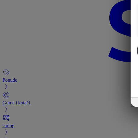
Ponude
Gume i kotači
carlog