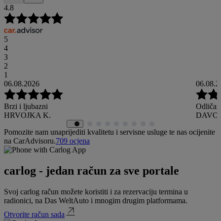
4.8
5
4
3
2
1
06.08.2026
06.08.2
Brzi i ljubazni
Odličan
HRVOJKA K.
DAVOR
Pomozite nam unaprijediti kvalitetu i servisne usluge te nas ocijenite
na CarAdvisoru.
709
ocjena
carlog - jedan račun za sve portale
Svoj carlog račun možete koristiti i za rezervaciju termina u
radionici, na Das WeltAuto i mnogim drugim platformama.
Otvorite račun sada