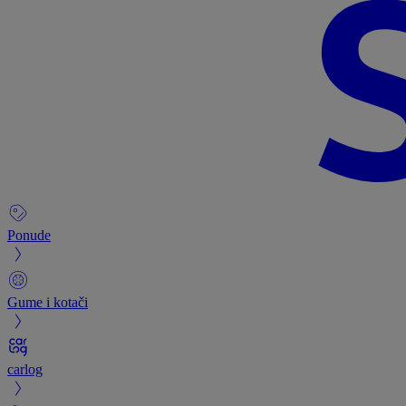
Ponude
Gume i kotači
carlog